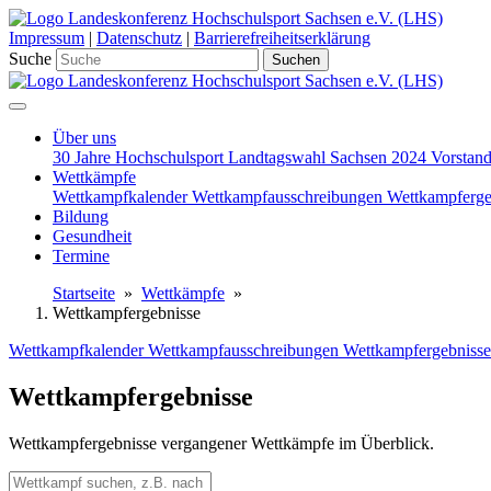
Impressum
|
Datenschutz
|
Barrierefreiheitserklärung
Suche
Suchen
Über uns
30 Jahre Hochschulsport
Landtagswahl Sachsen 2024
Vorstan
Wettkämpfe
Wettkampfkalender
Wettkampfausschreibungen
Wettkampferge
Bildung
Gesundheit
Termine
Startseite
»
Wettkämpfe
»
Wettkampfergebnisse
Wettkampfkalender
Wettkampfausschreibungen
Wettkampfergebnisse
Wettkampfergebnisse
Wettkampfergebnisse vergangener Wettkämpfe im Überblick.