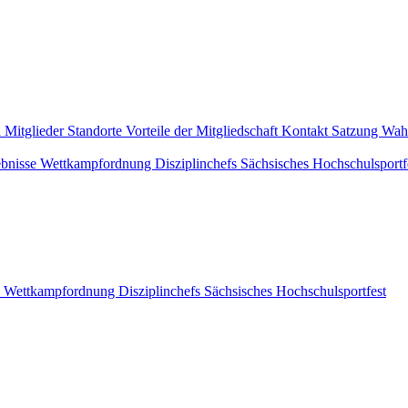
d
Mitglieder
Standorte
Vorteile der Mitgliedschaft
Kontakt
Satzung
Wah
bnisse
Wettkampfordnung
Disziplinchefs
Sächsisches Hochschulsportf
Wettkampfordnung
Disziplinchefs
Sächsisches Hochschulsportfest