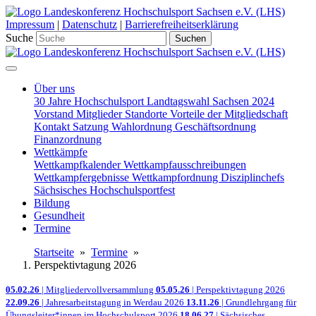
Impressum
|
Datenschutz
|
Barrierefreiheitserklärung
Suche
Suchen
Über uns
30 Jahre Hochschulsport
Landtagswahl Sachsen 2024
Vorstand
Mitglieder
Standorte
Vorteile der Mitgliedschaft
Kontakt
Satzung
Wahlordnung
Geschäftsordnung
Finanzordnung
Wettkämpfe
Wettkampfkalender
Wettkampfausschreibungen
Wettkampfergebnisse
Wettkampfordnung
Disziplinchefs
Sächsisches Hochschulsportfest
Bildung
Gesundheit
Termine
Startseite
»
Termine
»
Perspektivtagung 2026
05.02.26
| Mitgliedervollversammlung
05.05.26
| Perspektivtagung 2026
22.09.26
| Jahresarbeitstagung in Werdau 2026
13.11.26
| Grundlehrgang für
Übungsleiter*innen im Hochschulsport 2026
18.06.27
| Sächsisches