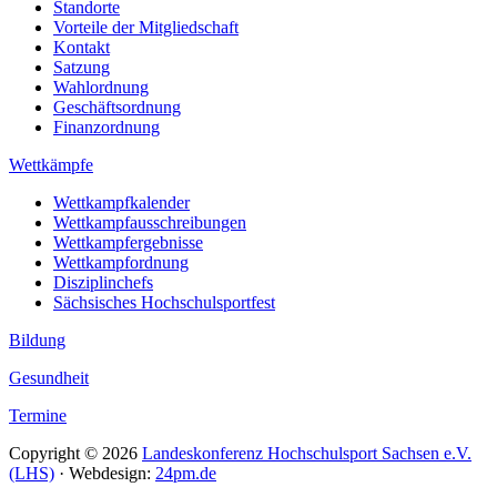
Standorte
Vorteile der Mitgliedschaft
Kontakt
Satzung
Wahlordnung
Geschäftsordnung
Finanzordnung
Wettkämpfe
Wettkampfkalender
Wettkampfausschreibungen
Wettkampfergebnisse
Wettkampfordnung
Disziplinchefs
Sächsisches Hochschulsportfest
Bildung
Gesundheit
Termine
Copyright © 2026
Landeskonferenz Hochschulsport Sachsen e.V.
(LHS)
· Webdesign:
24pm.de